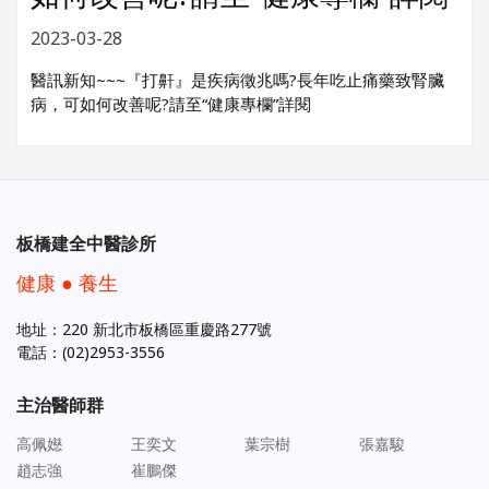
2023-03-28
醫訊新知~~~『打鼾』是疾病徵兆嗎?長年吃止痛藥致腎臟
病，可如何改善呢?請至“健康專欄”詳閱
板橋建全中醫診所
健康 ● 養生
地址：220 新北市板橋區重慶路277號
電話：(02)2953-3556
主治醫師群
高佩嬨
王奕文
葉宗樹
張嘉駿
趙志強
崔鵬傑